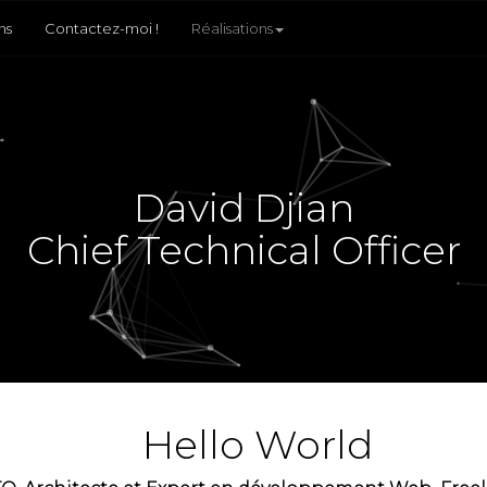
(current)
(current)
ns
Contactez-moi !
Réalisations
David Djian
Chief Technical Officer
Hello World