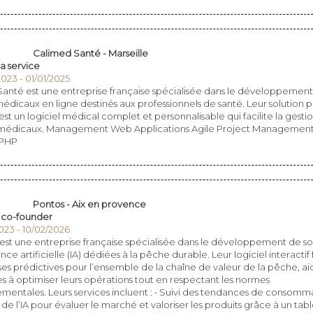
Calimed Santé - Marseille
a service
023 - 01/01/2025
anté est une entreprise française spécialisée dans le développemen
médicaux en ligne destinés aux professionnels de santé. Leur solution p
st un logiciel médical complet et personnalisable qui facilite la gesti
 médicaux. Management Web Applications Agile Project Management
 PHP
Pontos - Aix en provence
 co-founder
023 - 10/02/2026
t une entreprise française spécialisée dans le développement de so
ence artificielle (IA) dédiées à la pêche durable. Leur logiciel interactif 
ses prédictives pour l’ensemble de la chaîne de valeur de la pêche, aid
es à optimiser leurs opérations tout en respectant les normes
mentales. Leurs services incluent : • Suivi des tendances de consomma
n de l’IA pour évaluer le marché et valoriser les produits grâce à un ta