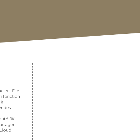
iers. Elle
n fonction
 à
r des
auté. ￼
partager
 Cloud