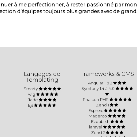
tinuer à me perfectionner, à rester passionné par mon
rection d’équipes toujours plus grandes avec de grands
Langages de
Frameworks & CMS
Templating
Angular 1 & 2
Symfony 1.4 à 4.0
Smarty
Twig
Phalcon PHP
Jade
Zend 1
Ejs
Express
Magento
Ezpublish
laravel
Zend 2