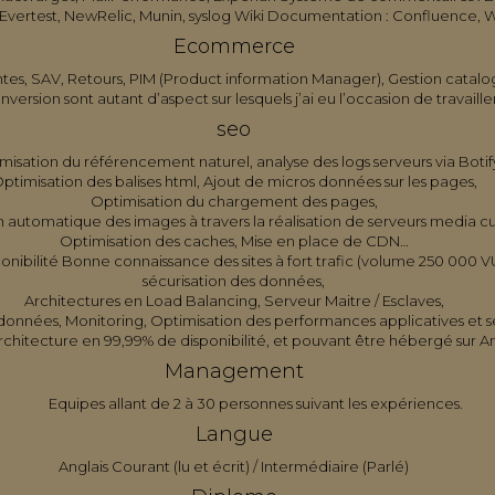
 Evertest, NewRelic, Munin, syslog Wiki Documentation : Confluence, Wi
Ecommerce
entes, SAV, Retours, PIM (Product information Manager), Gestion cata
version sont autant d’aspect sur lesquels j’ai eu l’occasion de travaill
seo
misation du référencement naturel, analyse des logs serveurs via Botif
ptimisation des balises html, Ajout de micros données sur les pages,
Optimisation du chargement des pages,
 automatique des images à travers la réalisation de serveurs media c
Optimisation des caches, Mise en place de CDN…
nibilité Bonne connaissance des sites à fort trafic (volume 250 000 VU
sécurisation des données,
Architectures en Load Balancing, Serveur Maitre / Esclaves,
données, Monitoring, Optimisation des performances applicatives et s
chitecture en 99,99% de disponibilité, et pouvant être hébergé sur
Management
Equipes allant de 2 à 30 personnes suivant les expériences.
Langue
Anglais Courant (lu et écrit) / Intermédiaire (Parlé)