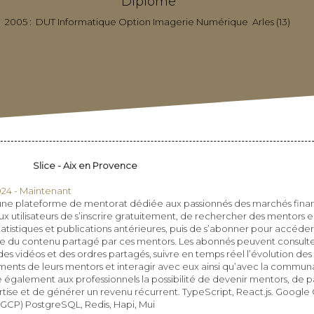
Diplome
2005 : DUT Informatique Option Imagerie Numérique Arles (13)
Slice - Aix en Provence
024 - Maintenant
 une plateforme de mentorat dédiée aux passionnés des marchés financ
x utilisateurs de s’inscrire gratuitement, de rechercher des mentors e
tatistiques et publications antérieures, puis de s’abonner pour accéder
e du contenu partagé par ces mentors. Les abonnés peuvent consulte
des vidéos et des ordres partagés, suivre en temps réel l’évolution des
ements de leurs mentors et interagir avec eux ainsi qu’avec la commun
re également aux professionnels la possibilité de devenir mentors, de 
rtise et de générer un revenu récurrent. TypeScript, React.js. Google
(GCP) PostgreSQL, Redis, Hapi, Mui