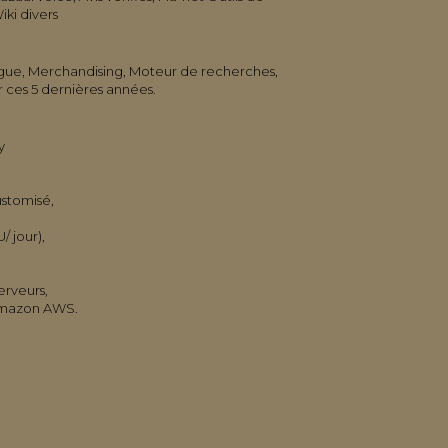
ki divers
logue, Merchandising, Moteur de recherches,
er ces 5 dernières années.
y
ustomisé,
/ jour),
erveurs,
 Amazon AWS.