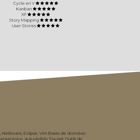
Cycle en V
Kanban
XP
Story Mapping
User Stories
t, Netbeans, Eclipse, Vim Bases de données :
rVoice, Avis vérifiés, Fia-net Outils de