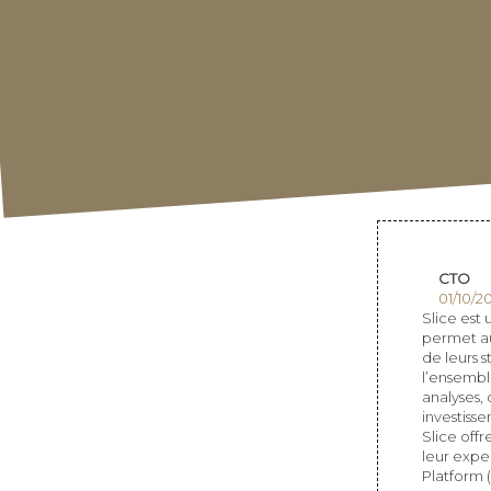
CTO
01/10/2
Slice est
permet au
de leurs s
l’ensembl
analyses, 
investiss
Slice off
leur expe
Platform 