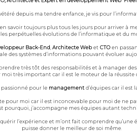
O, Architecte et Expert en développement Web Free
nvétéré depuis ma tendre enfance, je vis pour l’informa
 savoir toujours plus tous les jours pour arriver à mes
oir les perpétuelles évolutions de l’informatique et du
eloppeur Back-End
,
Architecte Web
et
CTO
en passa
ale des systèmes d’informations pouvant évoluer aujo
endre très tôt des responsabilités et à manager des é
moi très important car il est le moteur de la réussite 
s passionné pour le
management
d’équipes car il est 
te pour moi car il est inconcevable pour moi de ne pa
’est pourquoi, j’accompagne mes équipes autant te
cquérir l’expérience et m’ont fait comprendre qu’une
puisse donner le meilleur de soi même.