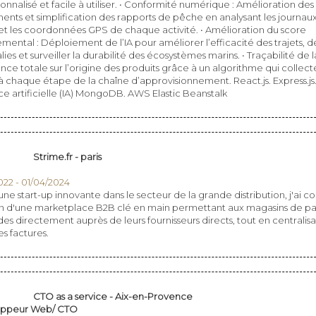
nnalisé et facile à utiliser. • Conformité numérique : Amélioration des
nts et simplification des rapports de pêche en analysant les journau
et les coordonnées GPS de chaque activité. • Amélioration du score
mental : Déploiement de l’IA pour améliorer l’efficacité des trajets, 
ies et surveiller la durabilité des écosystèmes marins. • Traçabilité de l
nce totale sur l’origine des produits grâce à un algorithme qui collect
 chaque étape de la chaîne d’approvisionnement. React.js. Express.js. 
ce artificielle (IA) MongoDB. AWS Elastic Beanstalk
Strime.fr - paris
022 - 01/04/2024
une start-up innovante dans le secteur de la grande distribution, j'ai c
on d'une marketplace B2B clé en main permettant aux magasins de pa
 directement auprès de leurs fournisseurs directs, tout en centralisa
s factures.
CTO as a service - Aix-en-Provence
ppeur Web/ CTO