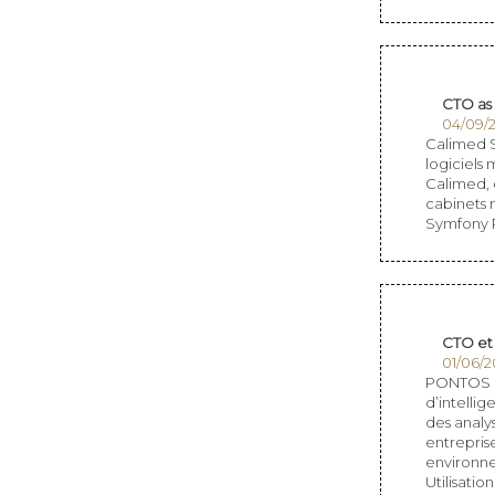
CTO as 
04/09/2
Calimed S
logiciels 
Calimed, e
cabinets
Symfony
CTO et
01/06/2
PONTOS es
d’intellig
des analy
entrepris
environne
Utilisatio