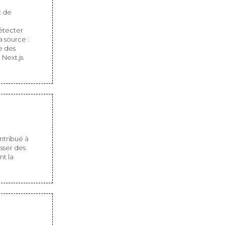
x de
détecter
a source :
e des
Next.js.
ontribué à
sser des
nt la