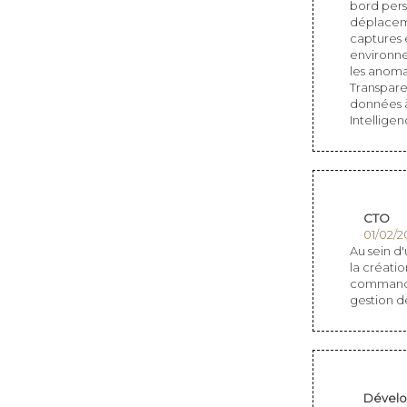
bord perso
déplaceme
captures 
environne
les anomal
Transpare
données à
Intelligen
CTO
01/02/2
Au sein d'
la créati
commandes
gestion de
Dévelo