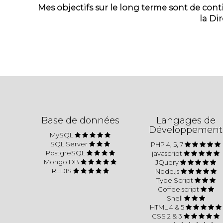
Mes objectifs sur le long terme sont de con
la Di
Base de données
Langages de
Développement
MySQL
SQL Server
PHP 4, 5, 7
PostgreSQL
javascript
Mongo DB
JQuery
REDIS
Node.js
Type Script
Coffee script
Shell
HTML 4 & 5
CSS 2 & 3