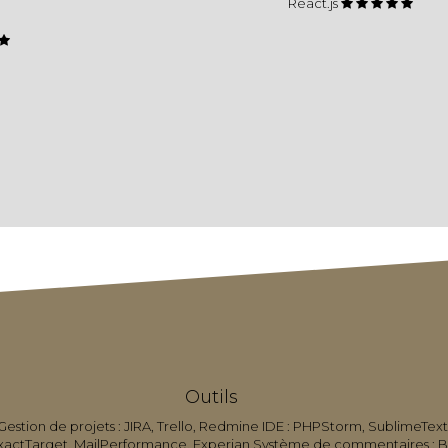
React.js
Outils
 Gestion de projets : JIRA, Trello, Redmine IDE : PHPStorm, SublimeTex
ctTarget, MailPerformance, Experian Système de commentaires : Bazaa