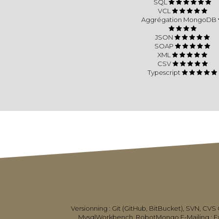
SQL
VCL
Aggrégation MongoDB
JSON
SOAP
XML
CSV
Typescript
Versionning : Git (GitHub, BitBucket), SVN, CVS
MysqlWorkbench, RobotMongo E-Mailing : Exa