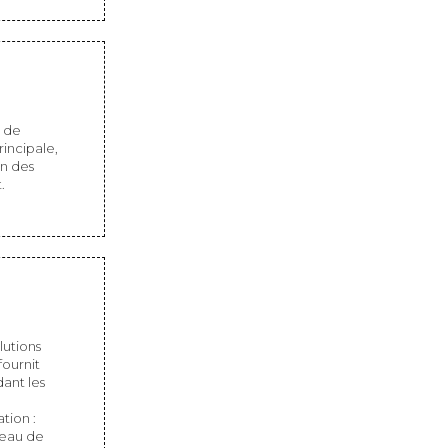
t de
rincipale,
on des
.
lutions
fournit
ant les
tion :
bleau de