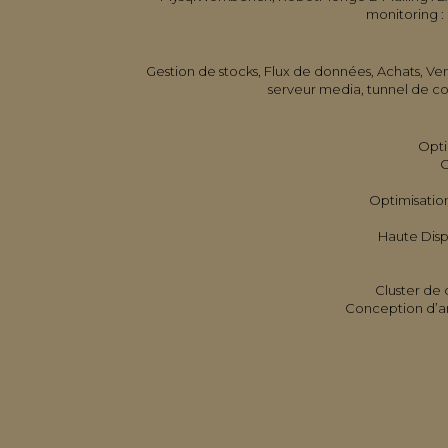
monitoring :
Gestion de stocks, Flux de données, Achats, V
serveur media, tunnel de con
Opti
O
Optimisation
Haute Dispo
Cluster de 
Conception d’ar